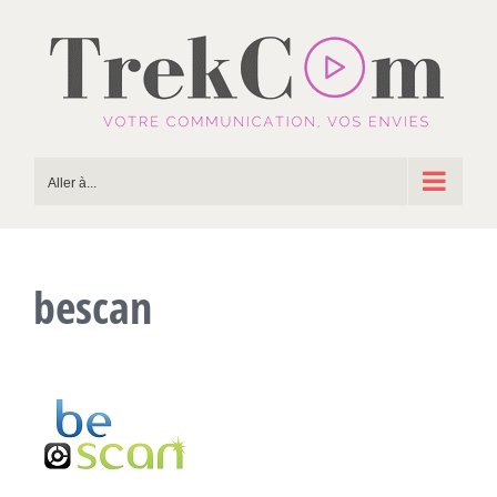
Passer
au
contenu
Aller à...
bescan